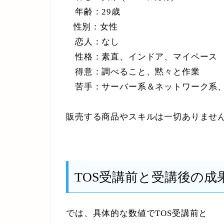
年齢：29歳
性別：女性
恋人：なし
性格：素直、インドア、マイペース
得意：調べること、黙々と作業
苦手：サーバー系＆ネットワーク系、
販売する商品やスキルは一切ありませ
TOS受講前と受講後の成
では、具体的な数値でTOS受講前と