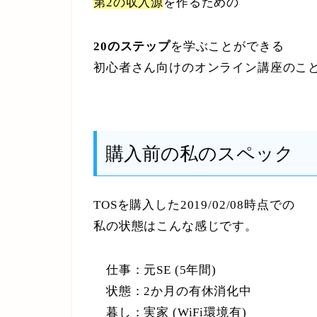
第2の収入源
を作るための
20のステップ
を学ぶことができる
初心者さん向けのオンライン講座のこ
購入前の私のスペック
TOSを購入した2019/02/08時点での
私の状態はこんな感じです。
仕事：元SE (5年間)
状態：2か月の有休消化中
暮し：実家 (WiFi環境有)