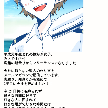
平成元年生まれの旅好き女子。
みさです(^^)
客船の船乗りからフリーランスになりました。
会社に頼らない収入の作り方を
メールマガジンで配信しています。
実績０、知識０から始めて
2年目に会社を辞めました！！
今は1日何にも縛られず
好きな時間に起きて
好きな人に囲まれて
好きな場所で好きな時間だけ