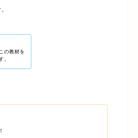
ど
す。
この教材を
す。
！