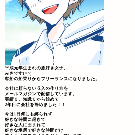
平成元年生まれの旅好き女子。
みさです(^^)
客船の船乗りからフリーランスになりました。
会社に頼らない収入の作り方を
メールマガジンで配信しています。
実績０、知識０から始めて
2年目に会社を辞めました！！
今は1日何にも縛られず
好きな時間に起きて
好きな人に囲まれて
好きな場所で好きな時間だけ