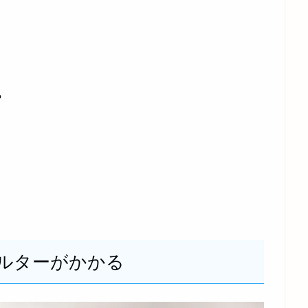
ら
。
ルターがかかる