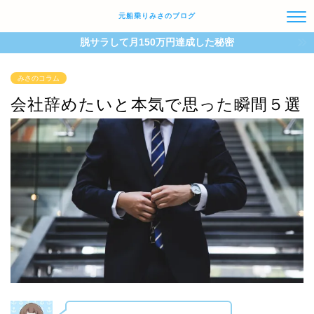
元船乗りみさのブログ
脱サラして月150万円達成した秘密
みさのコラム
会社辞めたいと本気で思った瞬間５選