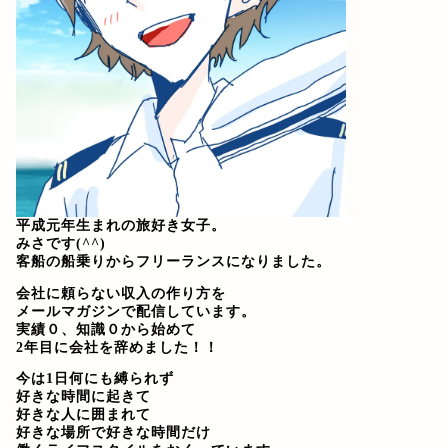
平成元年生まれの旅好き女子。
みさです(^^)
客船の船乗りからフリーランスになりました。
会社に頼らない収入の作り方を
メールマガジンで配信しています。
実績０、知識０から始めて
2年目に会社を辞めました！！
今は1日何にも縛られず
好きな時間に起きて
好きな人に囲まれて
好きな場所で好きな時間だけ