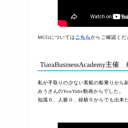
MCGについては
こちら
からご確認くだ
TiaraBusinessAcadem
私が手取りの少ない客船の船乗りから
みうさんのYouYube動画からでした。
知識０、人脈０、経験０からでも出来